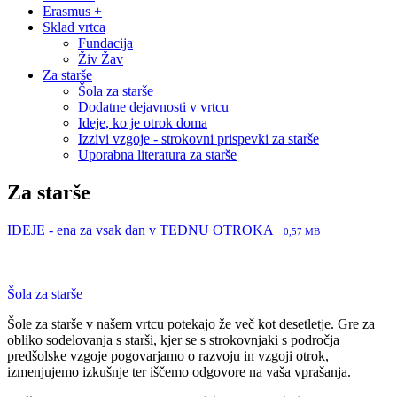
Erasmus +
Sklad vrtca
Fundacija
Živ Žav
Za starše
Šola za starše
Dodatne dejavnosti v vrtcu
Ideje, ko je otrok doma
Izzivi vzgoje - strokovni prispevki za starše
Uporabna literatura za starše
Za starše
IDEJE - ena za vsak dan v TEDNU OTROKA
0,57 MB
Šola za starše
Šole za starše v našem vrtcu potekajo že več kot desetletje. Gre za
obliko sodelovanja s starši, kjer se s strokovnjaki s področja
predšolske vzgoje pogovarjamo o razvoju in vzgoji otrok,
izmenjujemo izkušnje ter iščemo odgovore na vaša vprašanja.