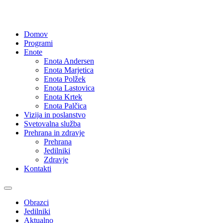
Domov
Programi
Enote
Enota Andersen
Enota Marjetica
Enota Polžek
Enota Lastovica
Enota Krtek
Enota Palčica
Vizija in poslanstvo
Svetovalna služba
Prehrana in zdravje
Prehrana
Jedilniki
Zdravje
Kontakti
Obrazci
Jedilniki
Aktualno