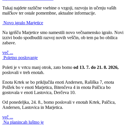
Tukaj najdete različne vsebine o vzgoji, razvoju in učenju vaših
malčkov ter ostale pomembne, aktualne informacije.
Novo igralo Marjetice
Na igrišču Marjetice smo namestili novo večnamensko igralo. Novi
izzivi bodo spodbudili razvoj novih veščin, ob tem pa bo obilica
zabave.
več ...
Poletno poslovanje
Poleti je v vrtcu manj otrok, zato bomo
od 13. 7. do 21. 8. 2026,
poslovali v treh enotah.
Enota Krtek se bo priključila enoti Andersen, Rašiška 7, enota
Polžek bo v enoti Marjetica, Bitenčeva 4 in enota Palčica bo
gostovala v enoti Lastovica, Derčeva 10.
Od ponedeljka, 24. 8., bomo poslovali v enotah Krtek, Palčica,
Andersen, Lastovica in Marjetica.
več ...
Na planincah luštno je