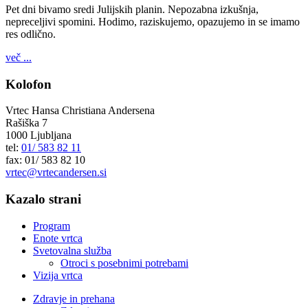
Pet dni bivamo sredi Julijskih planin. Nepozabna izkušnja,
nepreceljivi spomini. Hodimo, raziskujemo, opazujemo in se imamo
res odlično.
več ...
Kolofon
Vrtec Hansa Christiana Andersena
Rašiška 7
1000 Ljubljana
tel:
01/ 583 82 11
fax: 01/ 583 82 10
vrtec@vrtecandersen.si
Kazalo strani
Program
Enote vrtca
Svetovalna služba
Otroci s posebnimi potrebami
Vizija vrtca
Zdravje in prehana