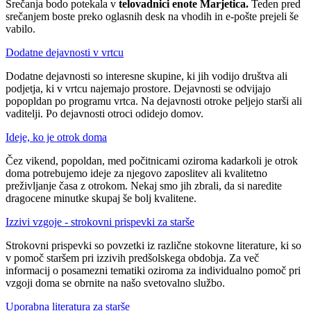
Srečanja bodo potekala v
telovadnici enote Marjetica.
Teden pred
srečanjem boste preko oglasnih desk na vhodih in e-pošte prejeli še
vabilo.
Dodatne dejavnosti v vrtcu
Dodatne dejavnosti so interesne skupine, ki jih vodijo društva ali
podjetja, ki v vrtcu najemajo prostore. Dejavnosti se odvijajo
popopldan po programu vrtca. Na dejavnosti otroke peljejo starši ali
vaditelji. Po dejavnosti otroci odidejo domov.
Ideje, ko je otrok doma
Čez vikend, popoldan, med počitnicami oziroma kadarkoli je otrok
doma potrebujemo ideje za njegovo zaposlitev ali kvalitetno
preživljanje časa z otrokom. Nekaj smo jih zbrali, da si naredite
dragocene minutke skupaj še bolj kvalitene.
Izzivi vzgoje - strokovni prispevki za starše
Strokovni prispevki so povzetki iz različne stokovne literature, ki so
v pomoč staršem pri izzivih predšolskega obdobja. Za več
informacij o posamezni tematiki oziroma za individualno pomoč pri
vzgoji doma se obrnite na našo svetovalno službo.
Uporabna literatura za starše