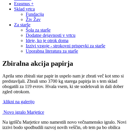
Erasmus +
Sklad vrtca
Fundacija
Živ Žav
Za starše
Šola za starše
Dodatne dejavnosti v vrtcu
Ideje, ko je otrok doma
Izzivi vzgoje - strokovni prispevki za starše
Uporabna literatura za starše
Zbiralna akcija papirja
Aprila smo zbirali star papir in uspelo nam je zbrati več kot smo si
predstavljali. Zbrali smo 3700 kg starega papirja in s tem sklad
obogatili za 119 evrov. Hvala vsem, ki ste sodelovali in dali dober
zgled otrokom.
klikni na galerijo
Novo igralo Marjetice
Na igrišču Marjetice smo namestili novo večnamensko igralo. Novi
izzivi bodo spodbudili razvoj novih veščin, ob tem pa bo obilica