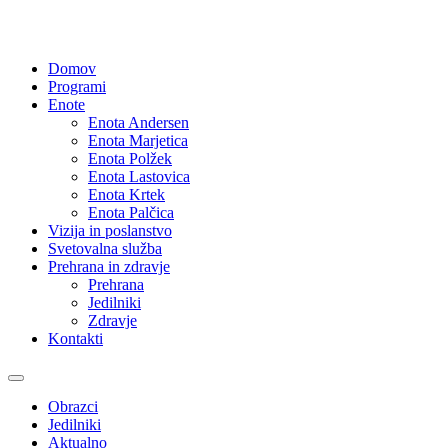
Domov
Programi
Enote
Enota Andersen
Enota Marjetica
Enota Polžek
Enota Lastovica
Enota Krtek
Enota Palčica
Vizija in poslanstvo
Svetovalna služba
Prehrana in zdravje
Prehrana
Jedilniki
Zdravje
Kontakti
Obrazci
Jedilniki
Aktualno