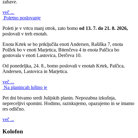
zabave.
več ...
Poletno poslovanje
Poleti je v vrtcu manj otrok, zato bomo
od 13. 7. do 21. 8. 2026,
poslovali v treh enotah.
Enota Krtek se bo priključila enoti Andersen, Rašiška 7, enota
Polžek bo v enoti Marjetica, Bitenčeva 4 in enota Palčica bo
gostovala v enoti Lastovica, Derčeva 10.
Od ponedeljka, 24. 8., bomo poslovali v enotah Krtek, Palčica,
Andersen, Lastovica in Marjetica.
več ...
Na planincah luštno je
Pet dni bivamo sredi Julijskih planin. Nepozabna izkušnja,
nepreceljivi spomini. Hodimo, raziskujemo, opazujemo in se imamo
res odlično.
več ...
Kolofon