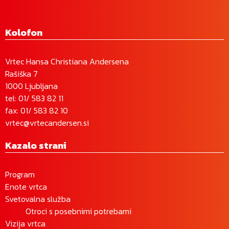
Kolofon
Vrtec Hansa Christiana Andersena
Rašiška 7
1000 Ljubljana
tel:
01/ 583 82 11
fax: 01/ 583 82 10
vrtec@vrtecandersen.si
Kazalo strani
Program
Enote vrtca
Svetovalna služba
Otroci s posebnimi potrebami
Vizija vrtca