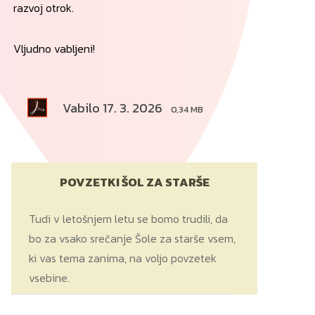
razvoj otrok.
Vljudno vabljeni!
Vabilo 17. 3. 2026
0,34 MB
POVZETKI ŠOL ZA STARŠE
Tudi v letošnjem letu se bomo trudili, da
bo za vsako srečanje Šole za starše vsem,
ki vas tema zanima, na voljo povzetek
vsebine.