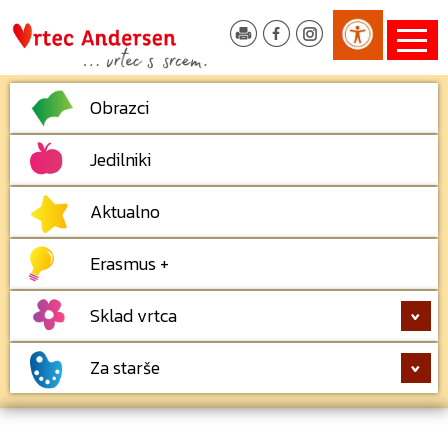
Obrazci
Jedilniki
Aktualno
Erasmus +
Sklad vrtca
Za starše