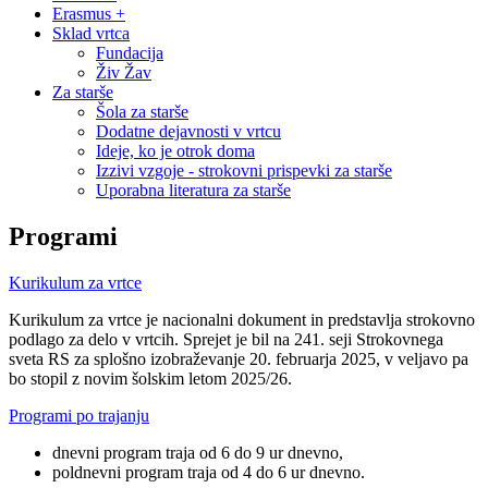
Erasmus +
Sklad vrtca
Fundacija
Živ Žav
Za starše
Šola za starše
Dodatne dejavnosti v vrtcu
Ideje, ko je otrok doma
Izzivi vzgoje - strokovni prispevki za starše
Uporabna literatura za starše
Programi
Kurikulum za vrtce
Kurikulum za vrtce je nacionalni dokument in predstavlja strokovno
podlago za delo v vrtcih. Sprejet je bil na 241. seji Strokovnega
sveta RS za splošno izobraževanje 20. februarja 2025, v veljavo pa
bo stopil z novim šolskim letom 2025/26.
Programi po trajanju
dnevni program traja od 6 do 9 ur dnevno,
poldnevni program traja od 4 do 6 ur dnevno.