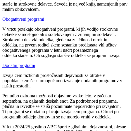
starše in strokovne delavce. Seveda je največ knjig namenjenih prav
malim obikovalcem.
Obogatitveni programi
V vrtcu potekajo obogativeni programi, ki jih vodijo strokovne
delavke samostojno ali s sodelovanjem z zunanjimi sodelavci.
Strokovnih delavki oddelka, glede na značilnosti otrok in
oddelka, na prvem roditeljskem sestanku predlagata vključitev
obogatitvenega programa v letni načrt posameznega
oddelka staršem. Ob soglasju staršev oddelka se program izvaja.
Dodatni programi
Izvajalcem različnih prostočasnih dejavnosti za otroke v
popoldanskem času omogočamo izvajanje dodatnih programov v
naših prostorih.
Ponudbo oziroma možnosti objavimo vsako leto, v začetku
septembra, na oglasnih deskah enot. Za podrobnosti programa,
plačila in izvedbe se starši pozanimate neposredno pri izvajalcih.
Ti programi se dodatno plačajo izvajalcem programa. Otroci po
programih odidejo domov in se ne morejo vrniti v oddelek.
V letu 2024/25 gostimo ABC šport z gibalnimi dejavnostmi, plesne