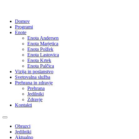
Domov
Programi
Enote
Enota Andersen
Enota Marjetica
Enota Polžek
Enota Lastovica
Enota Krtek
Enota Palčica
Vizija in poslanstvo
Svetovalna služba
Prehrana in zdravje
Prehrana
Jedilniki
Zdravje
Kontakti
Obrazci
Jedilniki
Aktualno