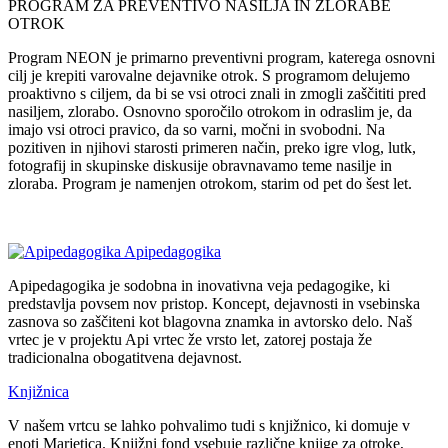
PROGRAM ZA PREVENTIVO NASILJA IN ZLORABE
OTROK
Program NEON je primarno preventivni program, katerega osnovni
cilj je krepiti varovalne dejavnike otrok. S programom delujemo
proaktivno s ciljem, da bi se vsi otroci znali in zmogli zaščititi pred
nasiljem, zlorabo. Osnovno sporočilo otrokom in odraslim je, da
imajo vsi otroci pravico, da so varni, močni in svobodni. Na
pozitiven in njihovi starosti primeren način, preko igre vlog, lutk,
fotografij in skupinske diskusije obravnavamo teme nasilje in
zloraba. Program je namenjen otrokom, starim od pet do šest let.
Apipedagogika
Apipedagogika je sodobna in inovativna veja pedagogike, ki
predstavlja povsem nov pristop. Koncept, dejavnosti in vsebinska
zasnova so zaščiteni kot blagovna znamka in avtorsko delo. Naš
vrtec je v projektu Api vrtec že vrsto let, zatorej postaja že
tradicionalna obogatitvena dejavnost.
Knjižnica
V našem vrtcu se lahko pohvalimo tudi s knjižnico, ki domuje v
enoti Marjetica. Knjižni fond vsebuje različne knjige za otroke,