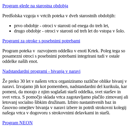
Program glede na starostna obdobja
Predšolska vzgoja v vrtcih poteka v dveh starostnih obdobjih:
prvo obdobje - otroci v starosti od enega do treh let,
drugo obdobje - otroci v starosti od treh let do vstopa v šolo.
Programi za otroke s posebnimi potrebami
Program poteka v razvojnem oddelku v enoti Krtek. Poleg tega so
posamezni otroci s posebnimi potrebami integrirani tudi v ostale
oddelke naših enot.
Nadstandardni programi - bivanja v naravi
Že preko 30 let v našem vrtcu organiziramo različne oblike bivanj v
naravi. Izvajamo jih kot pomemben, nadstandardni del kurikula, kar
pomeni, da morajo z njim soglašati starši oddelka, svet staršev in
svet vrtca. S pomočjo sklada vrtca zagotavljamo plačilo zimovanj ali
letovanj socialno šibkim družinam. Izbiro nastanitvenih baz in
časovno omejitev bivanja v naravi izbere in potrdi strokovni kolegij
našega vrtca v dogovoru s strokovnimi delavkami in starši.
Program NEON