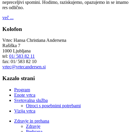
nepreceljivi spomini. Hodimo, raziskujemo, opazujemo in se imamo
res odlično.
več ...
Kolofon
Vrtec Hansa Christiana Andersena
Rašiška 7
1000 Ljubljana
tel:
01/ 583 82 11
fax: 01/ 583 82 10
vrtec@vrtecandersen.si
Kazalo strani
Program
Enote vrtca
Svetovalna služba
Otroci s posebnimi potrebami
Vizija vrtca
Zdravje in prehana
Zdravje
Prehrana