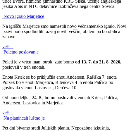
urice Evora, ritmično gimnastiko KRG Šiška, učenje angleškega
jezika Abis in NTC delavnice Izobraževalnega centra Sovica.
Novo igralo Marjetice
Na igrišču Marjetice smo namestili novo večnamensko igralo. Novi
izzivi bodo spodbudili razvoj novih veščin, ob tem pa bo obilica
zabave.
več ...
Poletno poslovanje
Poleti je v vrtcu manj otrok, zato bomo
od 13. 7. do 21. 8. 2026,
poslovali v treh enotah.
Enota Krtek se bo priključila enoti Andersen, Rašiška 7, enota
Polžek bo v enoti Marjetica, Bitenčeva 4 in enota Palčica bo
gostovala v enoti Lastovica, Derčeva 10.
Od ponedeljka, 24. 8., bomo poslovali v enotah Krtek, Palčica,
Andersen, Lastovica in Marjetica.
več ...
Na planincah luštno je
Pet dni bivamo sredi Julijskih planin. Nepozabna izkušnja,